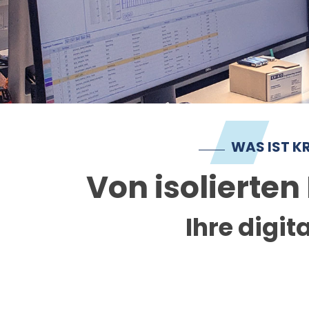
WAS IST K
Von isolierte
Ihre digit