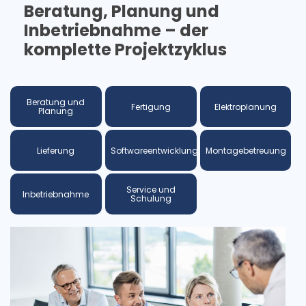
Beratung, Planung und
Inbetriebnahme – der
komplette Projektzyklus
Beratung und
Fertigung
Elektroplanung
Planung
Lieferung
Softwareentwicklung
Montagebetreuung
Service und
Inbetriebnahme
Schulung