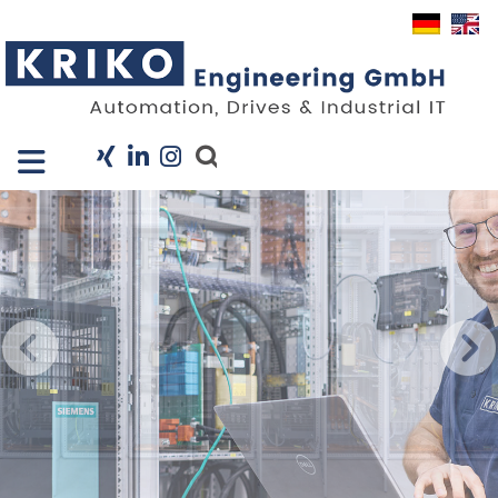
Close X
I
Unternehmen
Leistungen
Projekte
Branchen
KRIS
Karriere
News
Kontakt