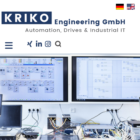
Close X
I
Unternehmen
Leistungen
Projekte
Branchen
KRIS
Karriere
News
Kontakt