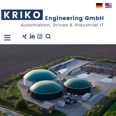
Close X
I
Unternehmen
Leistungen
Projekte
Branchen
KRIS
Karriere
News
Kontakt