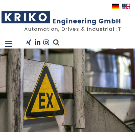
Close X
I
Unternehmen
Leistungen
Projekte
Branchen
KRIS
Karriere
News
Kontakt