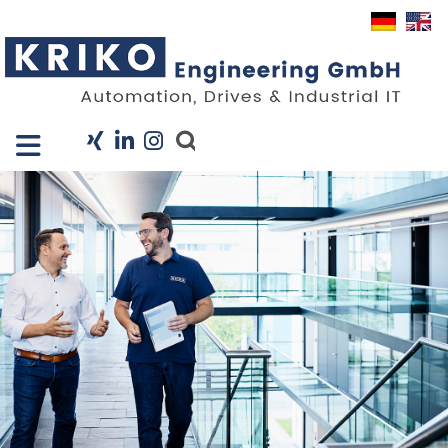
Close X
I
Company
Services
Projects
Industry Solutions
KRIS
Career
News
Contact